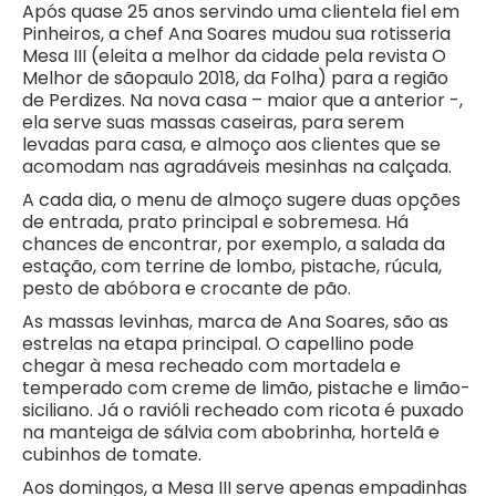
Após quase 25 anos servindo uma clientela fiel em
Pinheiros, a chef Ana Soares mudou sua rotisseria
Mesa III (eleita a melhor da cidade pela revista O
Melhor de sãopaulo 2018, da Folha) para a região
de Perdizes. Na nova casa – maior que a anterior -,
ela serve suas massas caseiras, para serem
levadas para casa, e almoço aos clientes que se
acomodam nas agradáveis mesinhas na calçada.
A cada dia, o menu de almoço sugere duas opções
de entrada, prato principal e sobremesa. Há
chances de encontrar, por exemplo, a salada da
estação, com terrine de lombo, pistache, rúcula,
pesto de abóbora e crocante de pão.
As massas levinhas, marca de Ana Soares, são as
estrelas na etapa principal. O capellino pode
chegar à mesa recheado com mortadela e
temperado com creme de limão, pistache e limão-
siciliano. Já o ravióli recheado com ricota é puxado
na manteiga de sálvia com abobrinha, hortelã e
cubinhos de tomate.
Aos domingos, a Mesa III serve apenas empadinhas