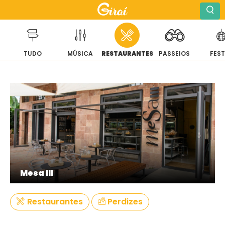
TUDO
MÚSICA
RESTAURANTES
PASSEIOS
FES
Pular
para
o
conteúdo
Mesa III
Restaurantes
Perdizes