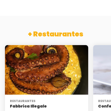
+ Restaurantes
RESTAURANTES
RESTAU
Fabbrica Illegale
Confe