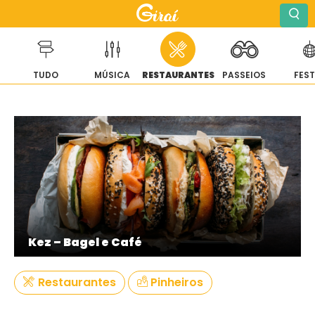
TUDO
MÚSICA
RESTAURANTES
PASSEIOS
FES
Pular
para
o
conteúdo
Kez – Bagel e Café
Restaurantes
Pinheiros