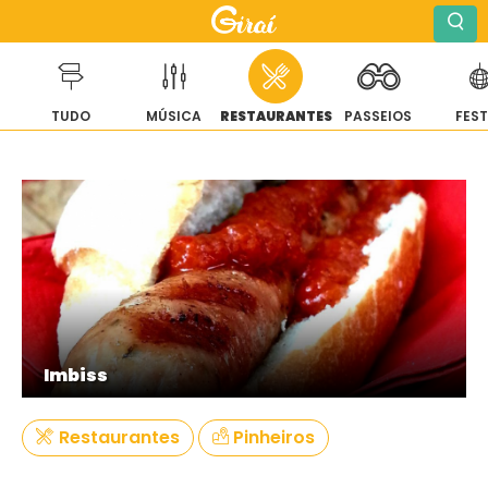
TUDO
MÚSICA
RESTAURANTES
PASSEIOS
FES
Pular
para
o
conteúdo
Imbiss
Restaurantes
Pinheiros