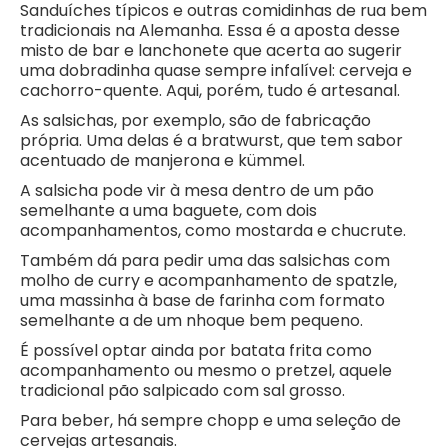
Sanduíches típicos e outras comidinhas de rua bem
tradicionais na Alemanha. Essa é a aposta desse
misto de bar e lanchonete que acerta ao sugerir
uma dobradinha quase sempre infalível: cerveja e
cachorro-quente. Aqui, porém, tudo é artesanal.
As salsichas, por exemplo, são de fabricação
própria. Uma delas é a bratwurst, que tem sabor
acentuado de manjerona e kümmel.
A salsicha pode vir à mesa dentro de um pão
semelhante a uma baguete, com dois
acompanhamentos, como mostarda e chucrute.
Também dá para pedir uma das salsichas com
molho de curry e acompanhamento de spatzle,
uma massinha à base de farinha com formato
semelhante a de um nhoque bem pequeno.
É possível optar ainda por batata frita como
acompanhamento ou mesmo o pretzel, aquele
tradicional pão salpicado com sal grosso.
Para beber, há sempre chopp e uma seleção de
cervejas artesanais.