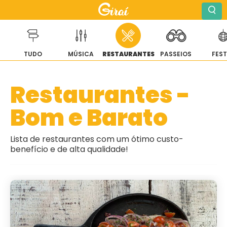
TUDO
MÚSICA
RESTAURANTES
PASSEIOS
FES
Pular
Restaurantes -
para
o
conteúdo
Bom e Barato
Lista de restaurantes com um ótimo custo-
benefício e de alta qualidade!