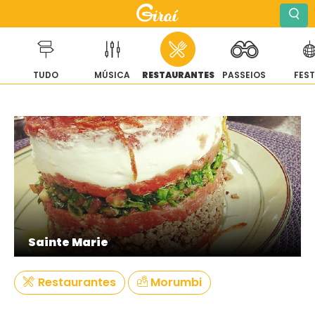
TUDO
MÚSICA
RESTAURANTES
PASSEIOS
FES
Pular
para
o
conteúdo
Sainte Marie
Restaurantes
Morumbi