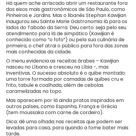
Há quem ache arriscado abrir um restaurante fora
dos eixos mais gastronômicos de São Paulo, como
Pinheiros e Jardins. Mas o libanês Stephan
Kawijian
inaugurou seu Sainte Marie Gastronomia lá para os
lados do Taboão da Serra. Deu certo: seja pelo seu
atendimento para lá de simpático (Kawijian é
conhecido como “o fofo”) ou pela sua culinária de
primeira, o chef atrai o público para fora das zonas
mais conhecidas da cidade.
O menu evidencia as receitas árabes – Kawijian
nasceu no Líbano e cresceu na Líbia -, mas
inventivas. O sucesso absoluto é o quibe montado:
uma torre formada por camadas de quibes cru e
frito, tabule e coalhada, além de cebolas
caramelizadas no topo.
Mas aparecem por lá ainda pratos inspirados em
outros países, como Espanha, França e Grécia
(tem moussaka com carne de cordeiro).
Dica: dê uma olhada nas receitas que podem ser
levadas para casa, para quando a fome bater mais
tarde.