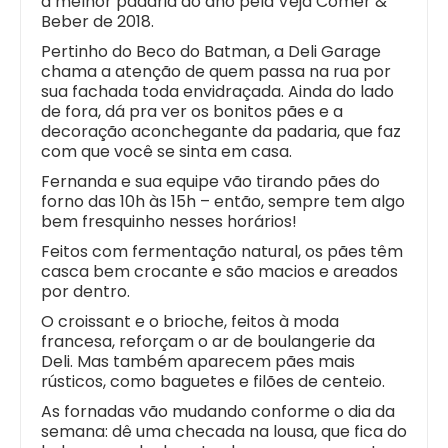
a melhor padaria do ano pela Veja Comer &
Beber de 2018.
Pertinho do Beco do Batman, a Deli Garage
chama a atenção de quem passa na rua por
sua fachada toda envidraçada. Ainda do lado
de fora, dá pra ver os bonitos pães e a
decoração aconchegante da padaria, que faz
com que você se sinta em casa.
Fernanda e sua equipe vão tirando pães do
forno das 10h às 15h – então, sempre tem algo
bem fresquinho nesses horários!
Feitos com fermentação natural, os pães têm
casca bem crocante e são macios e areados
por dentro.
O croissant e o brioche, feitos à moda
francesa, reforçam o ar de boulangerie da
Deli. Mas também aparecem pães mais
rústicos, como baguetes e filões de centeio.
As fornadas vão mudando conforme o dia da
semana: dê uma checada na lousa, que fica do