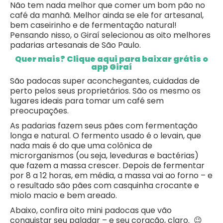
Não tem nada melhor que comer um bom pão no
café da manhã. Melhor ainda se ele for artesanal,
bem caseirinho e de fermentação natural!
Pensando nisso, o Giraí selecionou as oito melhores
padarias artesanais de São Paulo.
Quer mais? Clique aqui para baixar grátis o
app Giraí
São padocas super aconchegantes, cuidadas de
perto pelos seus proprietários. São os mesmo os
lugares ideais para tomar um café sem
preocupações.
As padarias fazem seus pães com fermentação
longa e natural. O fermento usado é o levain, que
nada mais é do que uma colônica de
microrganismos (ou seja, leveduras e bactérias)
que fazem a massa crescer. Depois de fermentar
por 8 a 12 horas, em média, a massa vai ao forno – e
o resultado são pães com casquinha crocante e
miolo macio e bem areado.
Abaixo, confira oito mini padocas que vão
conquistar seu paladar – e seu coração, claro. 😉