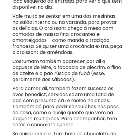
lado esquerdo da entrada, para ver o que tem
disponível no dia.
Vale muito se sentar em uma das mesinhas,
no salão interno ou na varanda, para provar
as delícias. O croissant chega à mesa com
camadas de massa fina, crocantes e
amanteigadas – como manda a tradição
francesa. Se quiser uma crocância extra, peça
o croissant de amêndoas.
Costumam também aparecer por ali a
baguete de leite, a foccacia de alecrim, o filão
de azeite e o pão rústico de fubá (esse,
geralmente aos sábados).
Para comer ali, também fazem sucesso os
ovos benedict, servidos sobre uma fatia de
pão com presunto cru e molho holandês.
Também dá para pedir sanduíches nos pães
da casa, como o queijo quente que vem na
baguete multigrãos. Para acompanhar, tem
cafés e chocolate quente.
Se quiser adoçar, tem bolo de chocolate, de