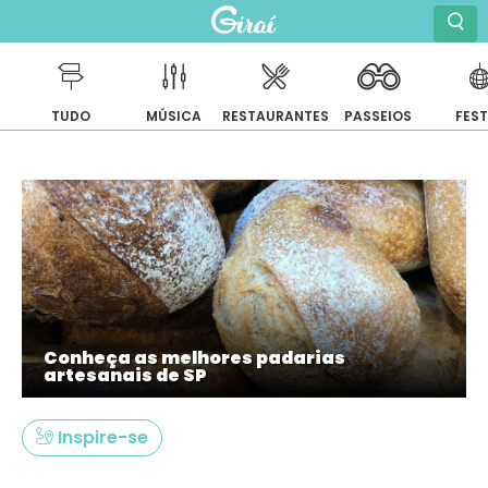
TUDO
MÚSICA
RESTAURANTES
PASSEIOS
FES
Pular
para
o
conteúdo
Conheça as melhores padarias
artesanais de SP
Inspire-se