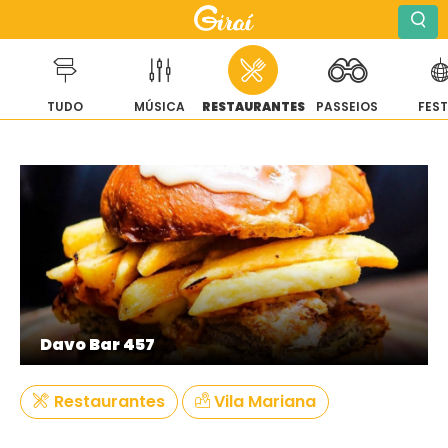
TUDO
MÚSICA
RESTAURANTES
PASSEIOS
FES
Pular
para
o
conteúdo
Davo Bar 457
Restaurantes
Vila Mariana