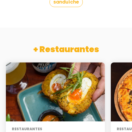
sanduíche
+ Restaurantes
RESTAURANTES
RESTAU