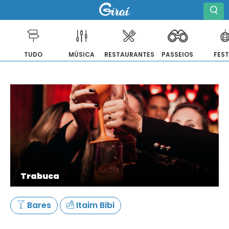
TUDO
MÚSICA
RESTAURANTES
PASSEIOS
FES
Pular
para
o
conteúdo
Trabuca
Bares
Itaim Bibi