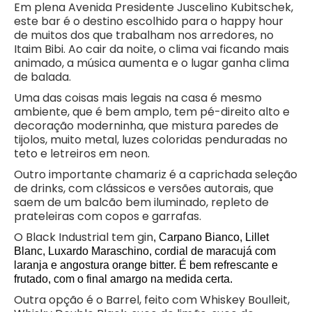
Em plena Avenida Presidente Juscelino Kubitschek,
este bar é o destino escolhido para o happy hour
de muitos dos que trabalham nos arredores, no
Itaim Bibi. Ao cair da noite, o clima vai ficando mais
animado, a música aumenta e o lugar ganha clima
de balada.
Uma das coisas mais legais na casa é mesmo
ambiente, que é bem amplo, tem pé-direito alto e
decoração moderninha, que mistura paredes de
tijolos, muito metal, luzes coloridas penduradas no
teto e letreiros em neon.
Outro importante chamariz é a caprichada seleção
de drinks, com clássicos e versões autorais, que
saem de um balcão bem iluminado, repleto de
prateleiras com copos e garrafas.
O Black Industrial tem gin
, Carpano Bianco, Lillet
Blanc, Luxardo Maraschino, cordial de maracujá com
laranja e angostura orange bitter. É bem refrescante e
frutado, com o final amargo na medida certa.
Outra opção é o Barrel, feito com Whiskey Boulleit,