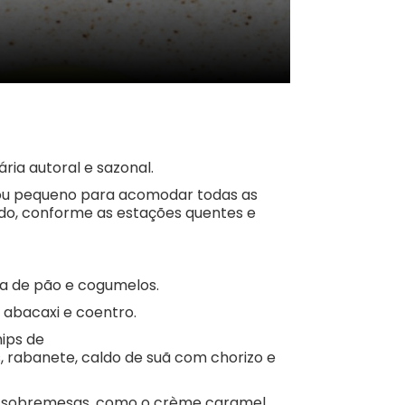
ria autoral e sazonal.
cou pequeno para acomodar todas as
ndo, conforme as estações quentes e
a de pão e cogumelos.
 abacaxi e coentro.
hips de
 rabanete, caldo de suã com chorizo e
 as sobremesas, como o crème caramel,