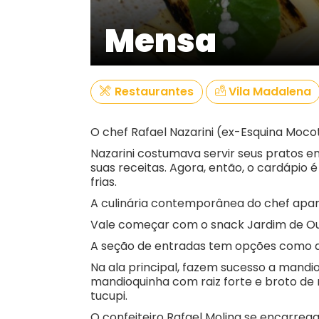
Mensa
Restaurantes
Vila Madalena
O chef Rafael Nazarini (ex-Esquina Mocot
Nazarini costumava servir seus pratos
suas receitas. Agora, então, o cardápio
frias.
A culinária contemporânea do chef apare
Vale começar com o snack Jardim de Out
A seção de entradas tem opções como a b
Na ala principal, fazem sucesso a mandio
mandioquinha com raiz forte e broto de
tucupi.
O confeiteiro Rafael Molina se encarreg