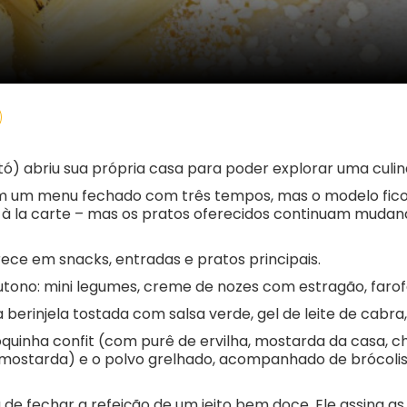
ó) abriu sua própria casa para poder explorar uma culiná
 em um menu fechado com três tempos, mas o modelo fi
 é à la carte – mas os pratos oferecidos continuam muda
ce em snacks, entradas e pratos principais.
ono: mini legumes, creme de nozes com estragão, farof
erinjela tostada com salsa verde, gel de leite de cabra,
quinha confit (com purê de ervilha, mostarda da casa, c
 mostarda) e o polvo grelhado, acompanhado de brócolis,
a de fechar a refeição de um jeito bem doce. Ele assina