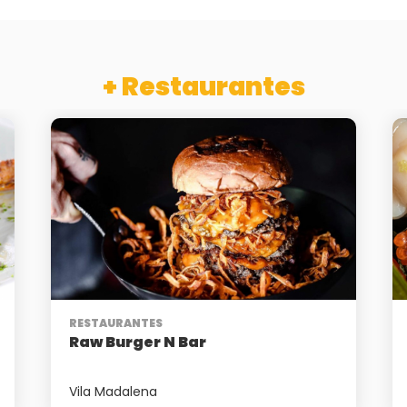
+ Restaurantes
RESTAURANTES
Raw Burger N Bar
Vila Madalena