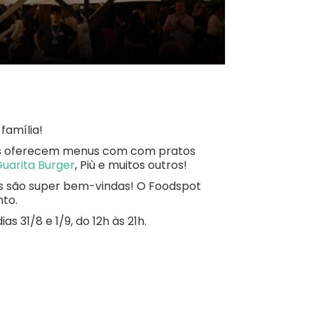
família!
ntes oferecem menus com com pratos
uarita Burger
, Più e muitos outros!
ças são super bem-vindas! O Foodspot
nto.
s 31/8 e 1/9, do 12h às 21h.