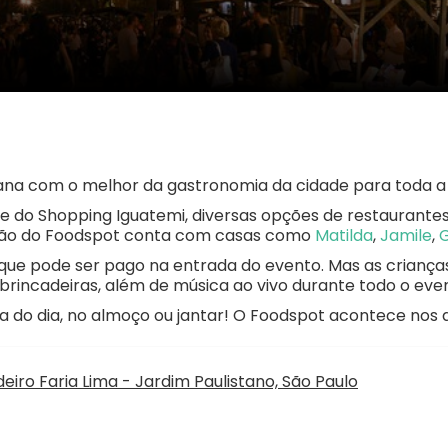
na com o melhor da gastronomia da cidade para toda a 
vre do Shopping Iguatemi, diversas opções de restaura
dição do Foodspot conta com casas como
Matilda
,
Jamile
,
G
5 que pode ser pago na entrada do evento. Mas as crian
brincadeiras, além de música ao vivo durante todo o eve
a do dia, no almoço ou jantar! O Foodspot acontece nos dia
eiro Faria Lima - Jardim Paulistano, São Paulo