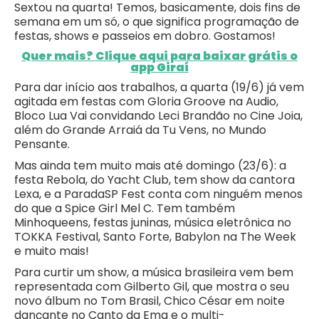
Sextou na quarta! Temos, basicamente, dois fins de
semana em um só, o que significa programação de
festas, shows e passeios em dobro. Gostamos!
Quer mais? Clique aqui para baixar grátis o
app Giraí
Para dar início aos trabalhos, a quarta (19/6) já vem
agitada em festas com Gloria Groove na Audio,
Bloco Lua Vai convidando Leci Brandão no Cine Joia,
além do Grande Arraiá da Tu Vens, no Mundo
Pensante.
Mas ainda tem muito mais até domingo (23/6): a
festa Rebola, do Yacht Club, tem show da cantora
Lexa, e a ParadaSP Fest conta com ninguém menos
do que a Spice Girl Mel C. Tem também
Minhoqueens, festas juninas, música eletrônica no
TOKKA Festival, Santo Forte, Babylon na The Week
e muito mais!
Para curtir um show, a música brasileira vem bem
representada com Gilberto Gil, que mostra o seu
novo álbum no Tom Brasil, Chico César em noite
dançante no Canto da Ema e o multi-