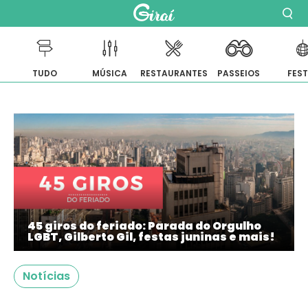
TUDO
MÚSICA
RESTAURANTES
PASSEIOS
FES
Pular
para
o
conteúdo
45 giros do feriado: Parada do Orgulho
LGBT, Gilberto Gil, festas juninas e mais!
Notícias