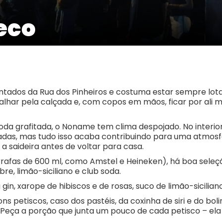
eco
dos da Rua dos Pinheiros e costuma estar sempre lotad
lhar pela calçada e, com copos em mãos, ficar por ali
a grafitada, o Noname tem clima despojado. No interior 
adas, mas tudo isso acaba contribuindo para uma atmosf
 saideira antes de voltar para casa.
rafas de 600 ml, como Amstel e Heineken), há boa seleç
re, limão-siciliano e club soda.
gin, xarope de hibiscos e de rosas, suco de limão-sicilian
ns petiscos, caso dos pastéis, da coxinha de siri e do b
a? Peça a porção que junta um pouco de cada petisco – e