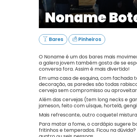
Noname Bot
Bares
Pinheiros
O Noname é um dos bares mais movimenta
a galera jovem também gosta de se espa
conversa fora. Assim é mais divertido!
Em uma casa de esquina, com fachada tod
decoração, as paredes são todas rabisc
cerveja sem compromisso ou aproveitar a
Além das cervejas (tem long necks e gar
jameson, feito com uísque, hortelã, gengib
Mais refrescante, outro coquetel mistura 
Para matar a fome, o cardápio sugere bo
fritinhos e temperados. Ficou na dúvid
quatro ou seis pessoas.