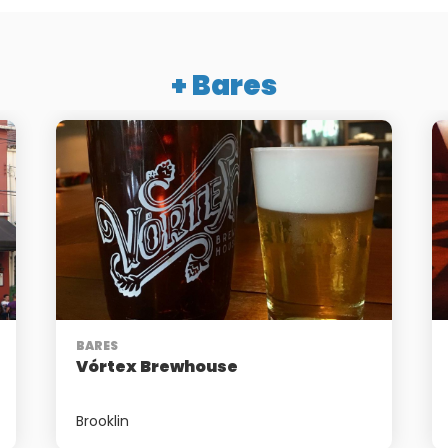
+ Bares
BARES
Vórtex Brewhouse
Brooklin