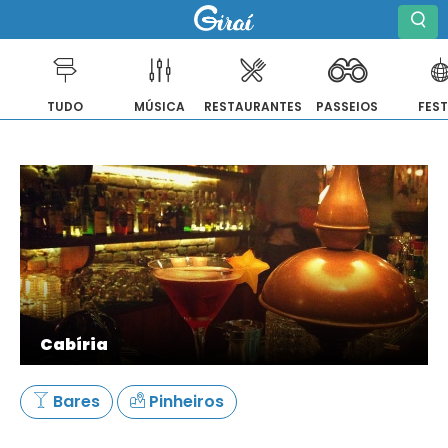
TUDO
MÚSICA
RESTAURANTES
PASSEIOS
FES
Pular
para
o
conteúdo
Cabíria
Bares
Pinheiros