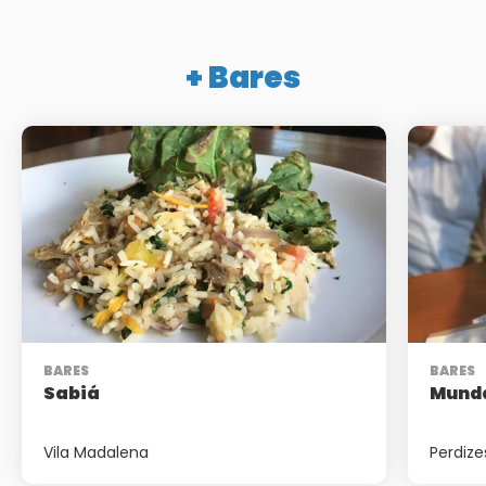
+ Bares
BARES
BARES
Sabiá
Mund
Vila Madalena
Perdize