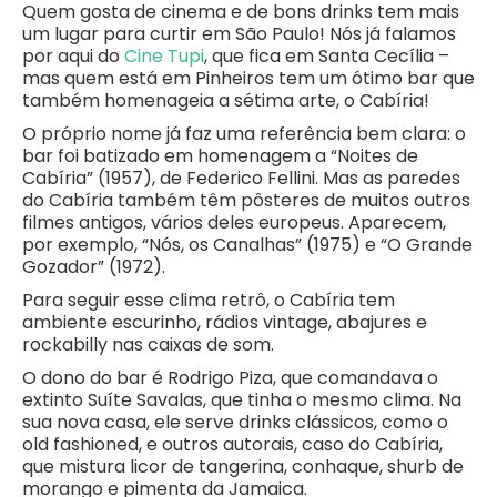
Quem gosta de cinema e de bons drinks tem mais
um lugar para curtir em São Paulo! Nós já falamos
por aqui do
Cine Tupi
, que fica em Santa Cecília –
mas quem está em Pinheiros tem um ótimo bar que
também homenageia a sétima arte, o Cabíria!
O próprio nome já faz uma referência bem clara: o
bar foi batizado em homenagem a “Noites de
Cabíria” (1957), de Federico Fellini. Mas as paredes
do Cabíria também têm pôsteres de muitos outros
filmes antigos, vários deles europeus. Aparecem,
por exemplo, “Nós, os Canalhas” (1975) e “O Grande
Gozador” (1972).
Para seguir esse clima retrô, o Cabíria tem
ambiente escurinho, rádios vintage, abajures e
rockabilly nas caixas de som.
O dono do bar é Rodrigo Piza, que comandava o
extinto Suíte Savalas, que tinha o mesmo clima. Na
sua nova casa, ele serve drinks clássicos, como o
old fashioned, e outros autorais, caso do Cabíria,
que mistura licor de tangerina, conhaque, shurb de
morango e pimenta da Jamaica.