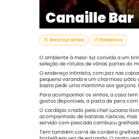
Canaille Bar
Restaurantes
Pinheiros
O ambiente à meia-luz convida a um brin
seleção de rótulos de várias partes do 
O endereço intimista, com jazz nas caixa
pequena varanda e um charmoso pátio nos
basta pedir uma mantinha aos garçons. I
Para acompanhar os vinhos, a casa tem u
gostos disponíveis, a pasta de pera com 
O cardápio criado pela chef Luciana Gon
acompanhado de batatas rústicas, mas t
servido com pescada cambucu grelhada
Tem também carré de cordeiro grelhado
hortelã em vez de estragão. O prato v