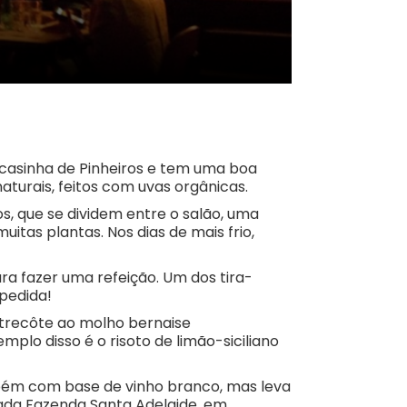
 casinha de Pinheiros e tem uma boa
turais, feitos com uvas orgânicas.
s, que se dividem entre o salão, uma
tas plantas. Nos dias de mais frio,
a fazer uma refeição. Um dos tira-
 pedida!
ntrecôte ao molho bernaise
lo disso é o risoto de limão-siciliano
bém com base de vinho branco, mas leva
ada Fazenda Santa Adelaide, em