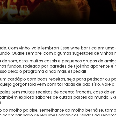
de. Com vinho, vale lembrar! Esse wine bar fica em uma
mundo. Quase sempre, com algumas sugestões de vinhos na
s de som, atrai muitos casais e pequenos grupos de amigo
 fundos, rodeado por paredes de tijolinho aparente e mui
sso deixa o programa ainda mais especial!
m cardápio com boas receitas, seja para petiscar ou par
queijo gorgonzola vem com torradas de pão sírio. Vale a
zalez tem muitas receitas de acento francês, caso do e
ambém explora sabores de outras partes do mundo. Exemp
.
 ao molho paloise, semelhante ao molho bernáise, tam
em acompanhado de legumes orgânicos, vindos da renom