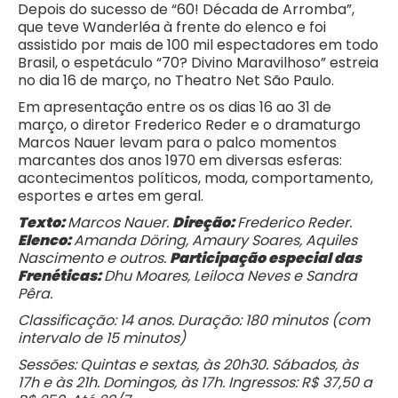
Depois do sucesso de “60! Década de Arromba”,
que teve Wanderléa à frente do elenco e foi
assistido por mais de 100 mil espectadores em todo
Brasil, o espetáculo “70? Divino Maravilhoso” estreia
no dia 16 de março, no Theatro Net São Paulo.
Em apresentação entre os os dias 16 ao 31 de
março, o diretor Frederico Reder e o dramaturgo
Marcos Nauer levam para o palco momentos
marcantes dos anos 1970 em diversas esferas:
acontecimentos políticos, moda, comportamento,
esportes e artes em geral.
Texto
:
Marcos Nauer.
Direção
:
Frederico Reder.
Elenco:
Amanda Döring, Amaury Soares, Aquiles
Nascimento e outros.
Participação especial das
Frenéticas:
Dhu Moares, Leiloca Neves e Sandra
Pêra.
Classificação: 14 anos. Duração: 180 minutos (com
intervalo de 15 minutos)
Sessões: Quintas e sextas, às 20h30. Sábados, às
17h e às 21h. Domingos, às 17h. Ingressos: R$ 37,50 a