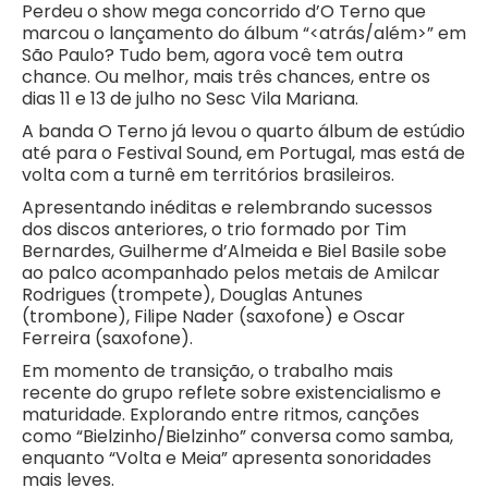
Perdeu o show mega concorrido d’O Terno que
marcou o lançamento do álbum “<atrás/além>” em
São Paulo? Tudo bem, agora você tem outra
chance. Ou melhor, mais três chances, entre os
dias 11 e 13 de julho no Sesc Vila Mariana.
A banda O Terno já levou o quarto álbum de estúdio
até para o Festival Sound, em Portugal, mas está de
volta com a turnê em territórios brasileiros.
Apresentando inéditas e relembrando sucessos
dos discos anteriores, o trio formado por Tim
Bernardes, Guilherme d’Almeida e Biel Basile sobe
ao palco acompanhado pelos metais de Amilcar
Rodrigues (trompete), Douglas Antunes
(trombone), Filipe Nader (saxofone) e Oscar
Ferreira (saxofone).
Em momento de transição, o trabalho mais
recente do grupo reflete sobre existencialismo e
maturidade. Explorando entre ritmos, canções
como “Bielzinho/Bielzinho” conversa como samba,
enquanto “Volta e Meia” apresenta sonoridades
mais leves.