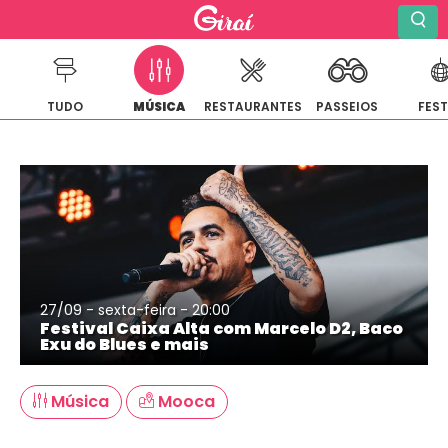
TUDO
MÚSICA
RESTAURANTES
PASSEIOS
FES
Pular
para
o
conteúdo
27/09 - sexta-feira - 20:00
Festival Caixa Alta com Marcelo D2, Baco
Exu do Blues e mais
Música
Mooca