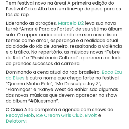
Tem festival novo na área! A primeira edição do
Festival Caixa Alta tem um line-up de peso para os
fãs do rap.
Liderando as atrações,
Marcelo D2
leva sua nova
turnê “Amar é Para os Fortes”, de seu sétimo álbum
solo. O rapper carioca aborda em seu novo disco
temas como amor, esperança e a realidade atual
da cidade do Rio de Janeiro, ressaltando a violência
e o tráfico. No repertório, as músicas novas “Febre
de Rato” e “Resistência Cultural” aparecem ao lado
de grandes sucessos da carreira.
Dominando a cena atual do rap brasileiro,
Baco Exu
do Blues
é outro nome que chega forte no festival.
“Queima Minha Pele”, “Me Desculpa Jay Z”,
“Flamingos” e “Kanye West da Bahia” são algumas
das novas músicas que devem aparecer no show
do álbum “#Bluesman”.
O Caixa Alta completa a agenda com shows de
Recayd Mob
,
Ice Cream Girls Club
,
Bivolt
e
Delatorvi
.