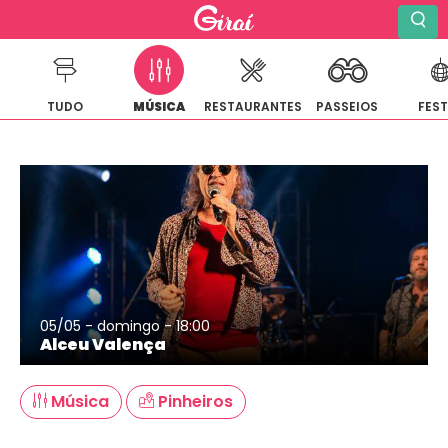
TUDO
MÚSICA
RESTAURANTES
PASSEIOS
FES
Pular
para
o
conteúdo
05/05 - domingo - 18:00
Alceu Valença
Música
Pinheiros