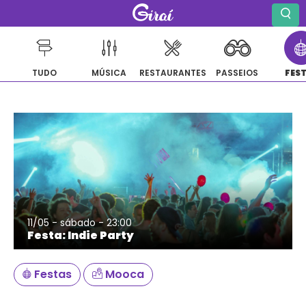
TUDO
MÚSICA
RESTAURANTES
PASSEIOS
FES
Pular
para
o
conteúdo
11/05 - sábado - 23:00
Festa: Indie Party
Festas
Mooca