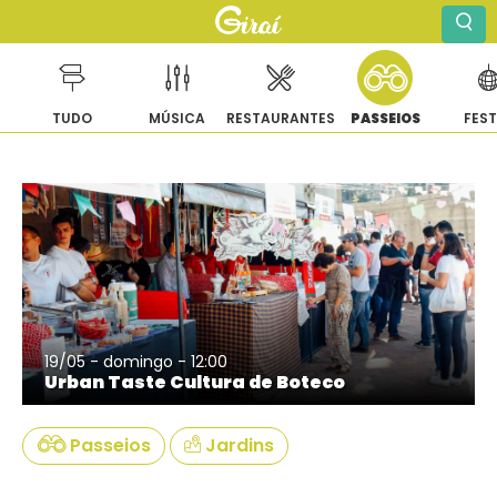
TUDO
MÚSICA
RESTAURANTES
PASSEIOS
FES
Pular
para
o
conteúdo
19/05 - domingo - 12:00
Urban Taste Cultura de Boteco
Passeios
Jardins