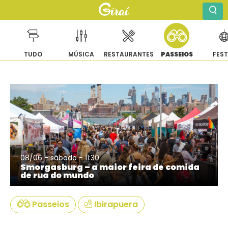
TUDO
MÚSICA
RESTAURANTES
PASSEIOS
FES
Pular
para
o
conteúdo
08/06 - sábado - 11:30
Smorgasburg – a maior feira de comida
de rua do mundo
Passeios
Ibirapuera