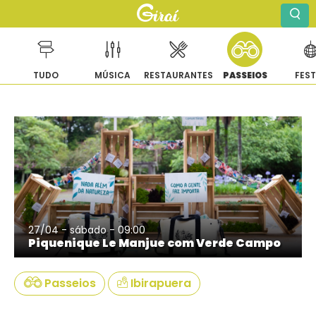
TUDO
MÚSICA
RESTAURANTES
PASSEIOS
FES
Pular
para
o
conteúdo
27/04 - sábado - 09:00
Piquenique Le Manjue com Verde Campo
Passeios
Ibirapuera