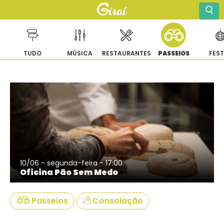
TUDO
MÚSICA
RESTAURANTES
PASSEIOS
FES
Pular
para
o
conteúdo
10/06 - segunda-feira - 17:00
Oficina Pão Sem Medo
Passeios
Consolação