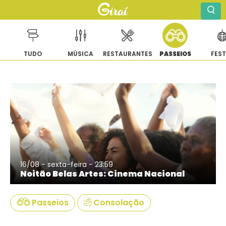
TUDO
MÚSICA
RESTAURANTES
PASSEIOS
FES
Pular
para
o
conteúdo
16/08 - sexta-feira - 23:59
Noitão Belas Artes: Cinema Nacional
Passeios
Consolação