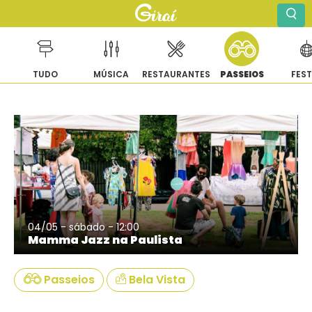
TUDO
MÚSICA
RESTAURANTES
PASSEIOS
FES
Pular
para
o
conteúdo
04/05 - sábado - 12:00
Mamma Jazz na Paulista
Passeios
Bela Vista