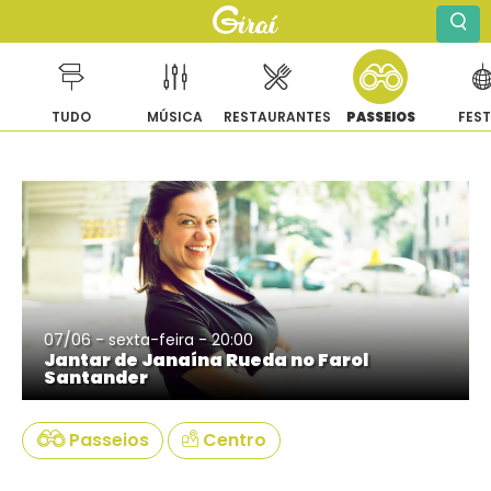
TUDO
MÚSICA
RESTAURANTES
PASSEIOS
FES
Pular
para
o
conteúdo
07/06 - sexta-feira - 20:00
Jantar de Janaína Rueda no Farol
Santander
Passeios
Centro