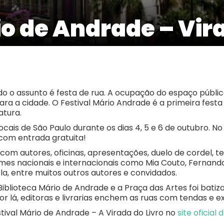
io de Andrade – Vir
do o assunto é festa de rua. A ocupação do espaço públ
ra a cidade. O Festival Mário Andrade é a primeira festa
atura.
ocais de São Paulo durante os dias 4, 5 e 6 de outubro. N
 com entrada gratuita!
 autores, oficinas, apresentações, duelo de cordel, tea
omes nacionais e internacionais como Mia Couto, Fernanda
, entre muitos outros autores e convidados.
iblioteca Mário de Andrade e a Praça das Artes foi batiza
Por lá, editoras e livrarias enchem as ruas com tendas e ex
ival Mário de Andrade – A Virada do Livro no
site oficial 