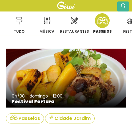
TUDO
MÚSICA
RESTAURANTES
PASSEIOS
FES
Pular
para
o
conteúdo
04/08 - domingo - 12:00
Festival Fartura
Passeios
Cidade Jardim