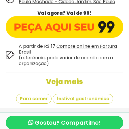
Paula Machado - Cidade Jardim, São Paulo
Vai agora? Vai de 99!
A partir de R$ 17
Compre online em Fartura
Brasil
(referência, pode variar de acordo com a
organização)
Veja mais
Para comer
festival gastronômico
Giraí é mais um projeto criado com
pela equipe
mexeri.ca
e
Blocos de Rua.com
.
Gostou? Compartilhe!
Copyright Giraí. Todos os direitos reservados.