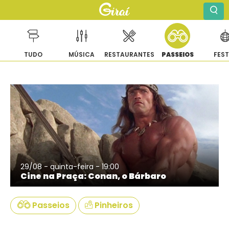
TUDO
MÚSICA
RESTAURANTES
PASSEIOS
FES
Pular
para
o
conteúdo
29/08 - quinta-feira - 19:00
Cine na Praça: Conan, o Bárbaro
Passeios
Pinheiros