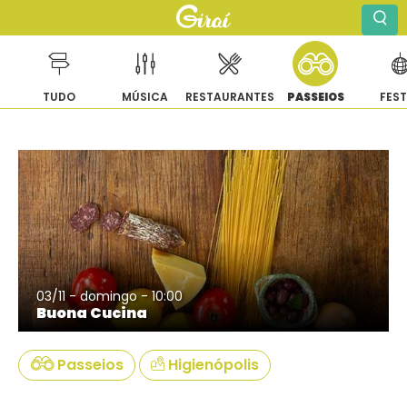
TUDO
MÚSICA
RESTAURANTES
PASSEIOS
FES
Pular
para
o
conteúdo
03/11 - domingo - 10:00
Buona Cucina
Passeios
Higienópolis