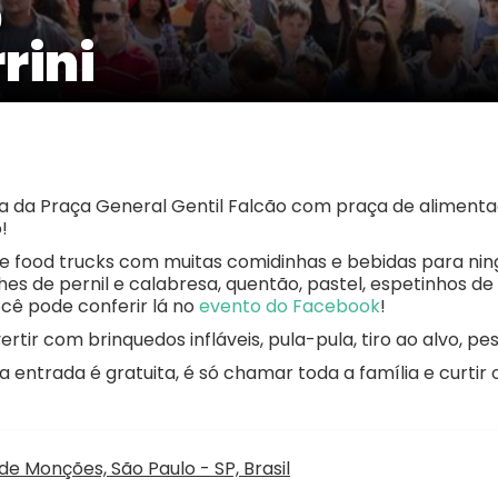
0
rini
da Praça General Gentil Falcão com praça de alimentaçã
!
e food trucks com muitas comidinhas e bebidas para ni
 de pernil e calabresa, quentão, pastel, espetinhos de fr
ocê pode conferir lá no
evento do Facebook
!
rtir com brinquedos infláveis, pula-pula, tiro ao alvo, pes
a entrada é gratuita, é só chamar toda a família e curtir 
de Monções, São Paulo - SP, Brasil