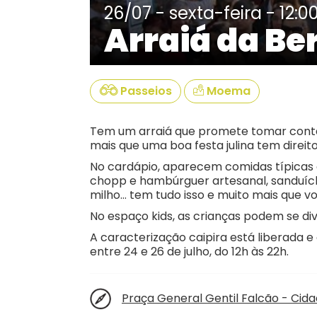
26/07 - sexta-feira - 12:0
Arraiá da Ber
Passeios
Moema
Tem um arraiá que promete tomar conta 
mais que uma boa festa julina tem direito
No cardápio, aparecem comidas típicas 
chopp e hambúrguer artesanal, sanduíches
milho… tem tudo isso e muito mais que v
No espaço kids, as crianças podem se dive
A caracterização caipira está liberada e 
entre 24 e 26 de julho, do 12h às 22h.
Praça General Gentil Falcão - Cida