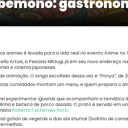
bemono: gastronom
cos animes é levada para a vida real no evento Anime n
lla Artois, a Peixaria Mitsugi, já em seu novo endereço 
omia e cinema japoneses.
 de animação. O longa escolhido dessa vez é “Ponyo”, de 2
stas convidados montam um menu, e quem prepara o alm
ível experimentar iguarias que acompanham a temática do 
nha e bisteca de porco assada. O prato é servido em um
mista
Roberta Tschernev Korb
.
al gohan de vegetais e dois ebi shumai (bolinho de cama
vermelhas.