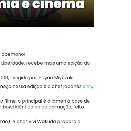
ia e cinema
o Tabemono!
na Liberdade, recebe mais uma edição do
008, dirigido por Hayao Miyazaki.
oço nessa edição é o chef japonês
Shin
,
filme: o principal é o lámen à base de
 bowl idêntico ao da animação, feito
rão). A chef Vivi Wakuda prepara a