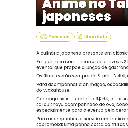
Anime no Ta
japoneses
Passeios
Liberdade
A culinária japonesa presente em clássi
Em parceria com a marca de cervejas Ste
evento, que propõe a junção de gastron
Os filmes serão sempre do Studio Ghibli,
Para acompanhar a animação, especiali
do Wakahouse.
Com ingressos a partir de R$ 64, é poss
sal ou shoyu acompanhado de ovo, ceboli
especialmente para o evento pela cera
Para acompanhar, é servido um tradicion
sobremesa: uma panna cotta de frutas 