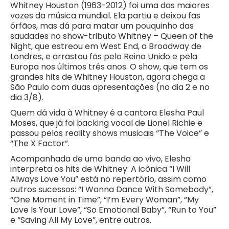
Whitney Houston (1963-2012) foi uma das maiores
vozes da música mundial. Ela partiu e deixou fãs
órfãos, mas dá para matar um pouquinho das
saudades no show-tributo Whitney – Queen of the
Night, que estreou em West End, a Broadway de
Londres, e arrastou fãs pelo Reino Unido e pela
Europa nos últimos três anos. O show, que tem os
grandes hits de Whitney Houston, agora chega a
São Paulo com duas apresentações (no dia 2 e no
dia 3/8).
Quem dá vida à Whitney é a cantora Elesha Paul
Moses, que já foi backing vocal de Lionel Richie e
passou pelos reality shows musicais “The Voice” e
“The X Factor”.
Acompanhada de uma banda ao vivo, Elesha
interpreta os hits de Whitney. A icônica “I Will
Always Love You” está no repertório, assim como
outros sucessos: “I Wanna Dance With Somebody”,
“One Moment in Time”, “I’m Every Woman”, “My
Love Is Your Love”, “So Emotional Baby”, “Run to You”
e “Saving All My Love”, entre outros.