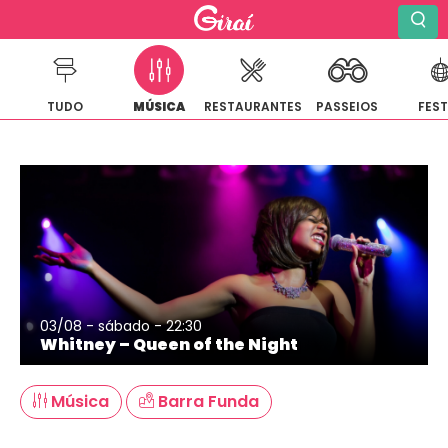
TUDO
MÚSICA
RESTAURANTES
PASSEIOS
FES
Pular
para
o
conteúdo
03/08 - sábado - 22:30
Whitney – Queen of the Night
Música
Barra Funda