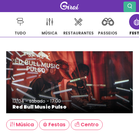
TUDO
MÚSICA
RESTAURANTES
PASSEIOS
FES
Pular
para
o
conteúdo
13/04 - sábado - 17:00
Red Bull Music Pulso
Música
Festas
Centro