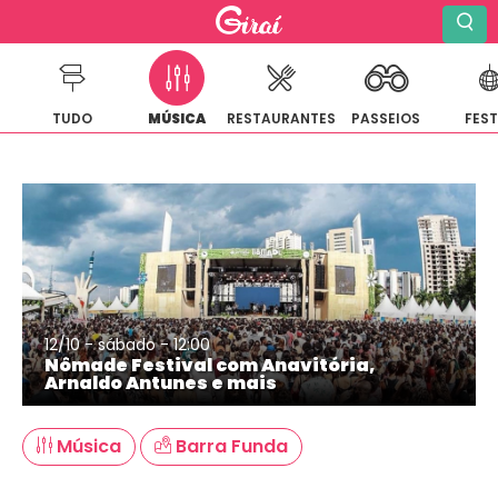
TUDO
MÚSICA
RESTAURANTES
PASSEIOS
FES
Pular
para
o
conteúdo
12/10 - sábado - 12:00
Nômade Festival com Anavitória,
Arnaldo Antunes e mais
Música
Barra Funda