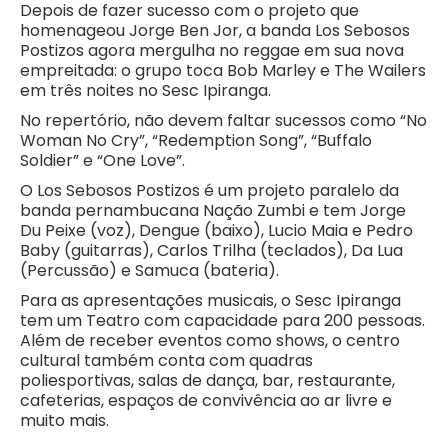
Depois de fazer sucesso com o projeto que
homenageou Jorge Ben Jor, a banda Los Sebosos
Postizos agora mergulha no reggae em sua nova
empreitada: o grupo toca Bob Marley e The Wailers
em três noites no Sesc Ipiranga.
No repertório, não devem faltar sucessos como “No
Woman No Cry”, “Redemption Song”, “Buffalo
Soldier” e “One Love”.
O Los Sebosos Postizos é um projeto paralelo da
banda pernambucana Nação Zumbi e tem Jorge
Du Peixe (voz), Dengue (baixo), Lucio Maia e Pedro
Baby (guitarras), Carlos Trilha (teclados), Da Lua
(Percussão) e Samuca (bateria).
Para as apresentações musicais, o Sesc Ipiranga
tem um Teatro com capacidade para 200 pessoas.
Além de receber eventos como shows, o centro
cultural também conta com quadras
poliesportivas, salas de dança, bar, restaurante,
cafeterias, espaços de convivência ao ar livre e
muito mais.