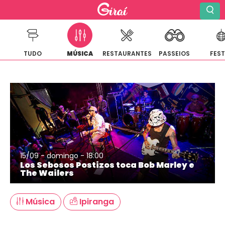
TUDO
MÚSICA
RESTAURANTES
PASSEIOS
FES
Pular
para
o
conteúdo
15/09 - domingo - 18:00
Los Sebosos Postizos toca Bob Marley e
The Wailers
Música
Ipiranga