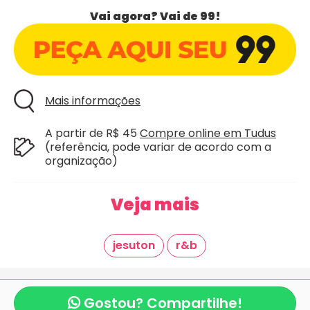
Vai agora? Vai de 99!
Mais informações
A partir de R$ 45
Compre online em Tudus
(referência, pode variar de acordo com a
organização)
Veja mais
jesuton
r&b
Giraí é mais um projeto criado com
pela equipe
mexeri.ca
e
Blocos de Rua.com
.
Gostou? Compartilhe!
Copyright Giraí. Todos os direitos reservados.