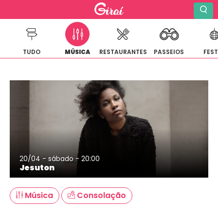
TUDO
MÚSICA
RESTAURANTES
PASSEIOS
FES
Pular
para
o
conteúdo
20/04 - sábado - 20:00
Jesuton
Música
Consolação