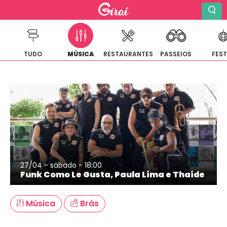
TUDO
MÚSICA
RESTAURANTES
PASSEIOS
FES
Pular
para
o
conteúdo
27/04 - sábado - 18:00
Funk Como Le Gusta, Paula Lima e Thaíde
Música
Brás