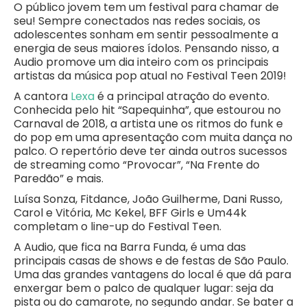
O público jovem tem um festival para chamar de
seu! Sempre conectados nas redes sociais, os
adolescentes sonham em sentir pessoalmente a
energia de seus maiores ídolos. Pensando nisso, a
Audio promove um dia inteiro com os principais
artistas da música pop atual no Festival Teen 2019!
A cantora
Lexa
é a principal atração do evento.
Conhecida pelo hit “Sapequinha”, que estourou no
Carnaval de 2018, a artista une os ritmos do funk e
do pop em uma apresentação com muita dança no
palco. O repertório deve ter ainda outros sucessos
de streaming como “Provocar”, “Na Frente do
Paredão” e mais.
Luísa Sonza, Fitdance, João Guilherme, Dani Russo,
Carol e Vitória, Mc Kekel, BFF Girls e Um44k
completam o line-up do Festival Teen.
A Audio, que fica na Barra Funda, é uma das
principais casas de shows e de festas de São Paulo.
Uma das grandes vantagens do local é que dá para
enxergar bem o palco de qualquer lugar: seja da
pista ou do camarote, no segundo andar. Se bater a