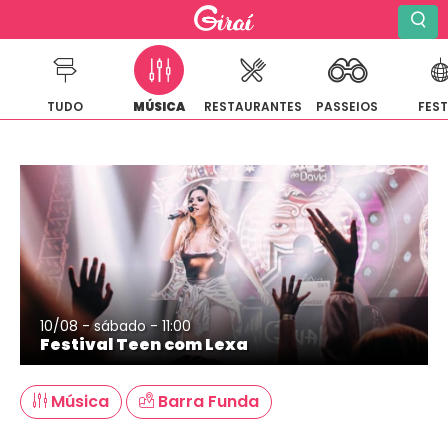
TUDO
MÚSICA
RESTAURANTES
PASSEIOS
FES
Pular
para
o
conteúdo
10/08 - sábado - 11:00
Festival Teen com Lexa
Música
Barra Funda