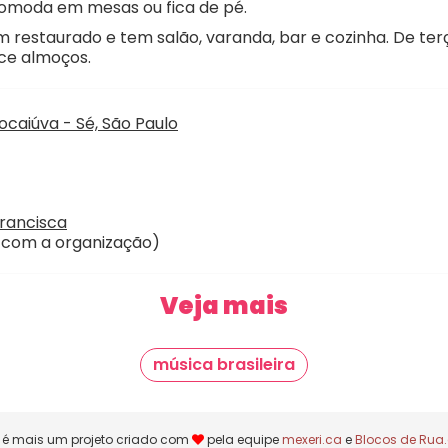
acomoda em mesas ou fica de pé.
m restaurado e tem salão, varanda, bar e cozinha. De te
ce almoços.
ocaiúva - Sé, São Paulo
rancisca
o com a organização)
Veja mais
música brasileira
í é mais um projeto criado com
pela equipe
mexeri.ca
e
Blocos de Rua