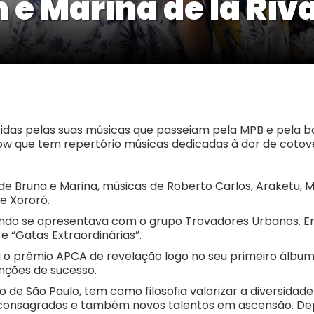
e Marina de la Riv
idas pelas suas músicas que passeiam pela MPB e pela bo
w que tem repertório músicas dedicadas à dor de cotov
de Bruna e Marina, músicas de Roberto Carlos, Araketu, M
e Xororó.
ndo se apresentava com o grupo Trovadores Urbanos. E
 e “Gatas Extraordinárias”.
ou o prêmio APCA de revelação logo no seu primeiro álbum,
nções de sucesso.
ro de São Paulo, tem como filosofia valorizar a diversid
tas consagrados e também novos talentos em ascensão. 