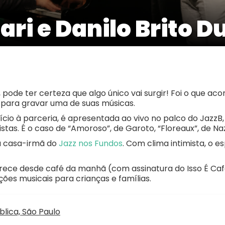
i e Danilo Brito D
pode ter certeza que algo único vai surgir! Foi o que ac
 para gravar uma de suas músicas.
início à parceria, é apresentada ao vivo no palco do Jaz
istas. É o caso de “Amoroso”, de Garoto, “Floreaux”, de Na
 a casa-irmã do
Jazz nos Fundos
. Com clima intimista, o 
erece desde café da manhã (com assinatura do Isso É Ca
ções musicais para crianças e famílias.
lica, São Paulo