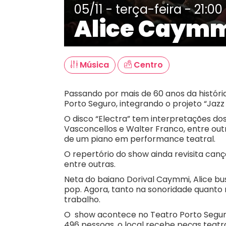
05/11 - terça-feira - 21:00
Alice Caym
Música
Centro
Passando por mais de 60 anos da históri
Porto Seguro, integrando o projeto “Jazz 
O disco “Electra” tem interpretações do
Vasconcellos e Walter Franco, entre ou
de um piano em performance teatral.
O repertório do show ainda revisita canç
entre outras.
Neta do baiano Dorival Caymmi, Alice b
pop. Agora, tanto na sonoridade quanto 
trabalho.
O show acontece no Teatro Porto Seguro
496 pessoas, o local recebe peças teatr