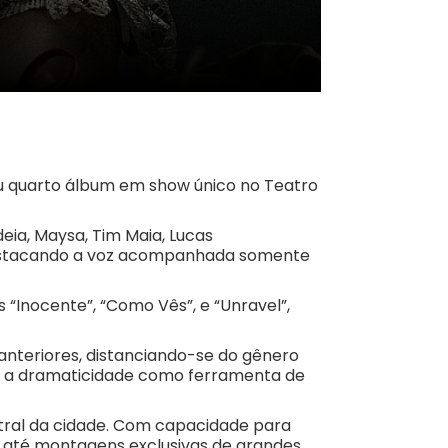
seu quarto álbum em show único no Teatro
eia, Maysa, Tim Maia, Lucas
a destacando a voz acompanhada somente
 “Inocente”, “Como Vês”, e “Unravel”,
anteriores, distanciando-se do gênero
iza a dramaticidade como ferramenta de
ntral da cidade. Com capacidade para
 e até montagens exclusivas de grandes