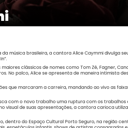
mi
a da música brasileira, a cantora Alice Caymmi divulga 
In”.
s maiores clássicos de nomes como Tom Zé, Fagner, Cand
tros. No palco, Alice se apresenta de maneira intimist
ões que marcaram a carreira, mandando ao vivo as faixas
usca com o novo trabalho uma ruptura com os trabalhos 
no visual de suas apresentações, a cantora carioca util
, dentro do Espaço Cultural Porto Seguro, na região ce
ais, espetáculos infantis, shows de artistas consagrados