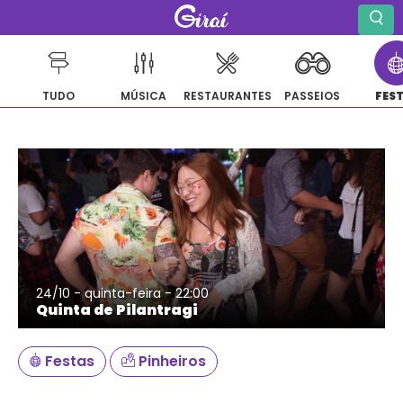
TUDO
MÚSICA
RESTAURANTES
PASSEIOS
FES
Pular
para
o
conteúdo
24/10 - quinta-feira - 22:00
Quinta de Pilantragi
Festas
Pinheiros