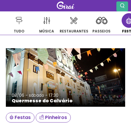
TUDO
MÚSICA
RESTAURANTES
PASSEIOS
FES
Pular
para
o
conteúdo
08/06 - sábado - 17:30
Quermesse do Calvário
Festas
Pinheiros