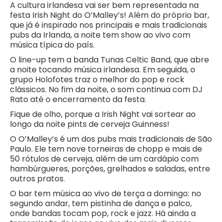
A cultura irlandesa vai ser bem representada na
festa Irish Night do O’Malley’s! Além do próprio bar,
que já é inspirado nos principais e mais tradicionais
pubs da Irlanda, a noite tem show ao vivo com
música típica do país.
O line-up tem a banda Tunas Celtic Band, que abre
a noite tocando música irlandesa. Em seguida, o
grupo Holofotes traz o melhor do pop e rock
clássicos. No fim da noite, o som continua com DJ
Rato até o encerramento da festa.
Fique de olho, porque a Irish Night vai sortear ao
longo da noite pints de cerveja Guinness!
O O’Malley’s é um dos pubs mais tradicionais de São
Paulo. Ele tem nove torneiras de chopp e mais de
50 rótulos de cerveja, além de um cardápio com
hambúrgueres, porções, grelhados e saladas, entre
outros pratos.
O bar tem música ao vivo de terça a domingo: no
segundo andar, tem pistinha de dança e palco,
onde bandas tocam pop, rock e jazz. Há ainda a