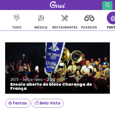
TUDO
MÚSICA
RESTAURANTES
PASSEIOS
FES
Pular
para
o
conteúdo
26/11 - terça-feira - 21:00
Ensaio aberto do bloco Charanga do
França
Festas
Bela Vista