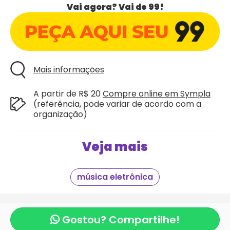
Vai agora? Vai de 99!
Mais informações
A partir de R$ 20
Compre online em Sympla
(referência, pode variar de acordo com a
organização)
Veja mais
música eletrônica
Giraí é mais um projeto criado com
pela equipe
mexeri.ca
e
Blocos de Rua.com
.
Gostou? Compartilhe!
Copyright Giraí. Todos os direitos reservados.