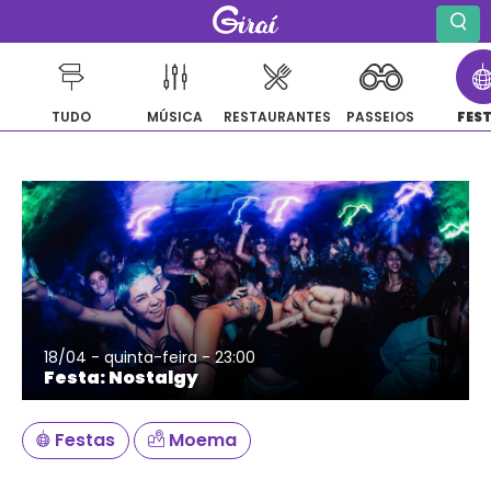
TUDO
MÚSICA
RESTAURANTES
PASSEIOS
FES
Pular
para
o
conteúdo
18/04 - quinta-feira - 23:00
Festa: Nostalgy
Festas
Moema