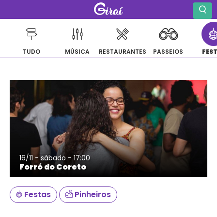
TUDO
MÚSICA
RESTAURANTES
PASSEIOS
FES
Pular
para
o
conteúdo
16/11 - sábado - 17:00
Forró do Coreto
Festas
Pinheiros