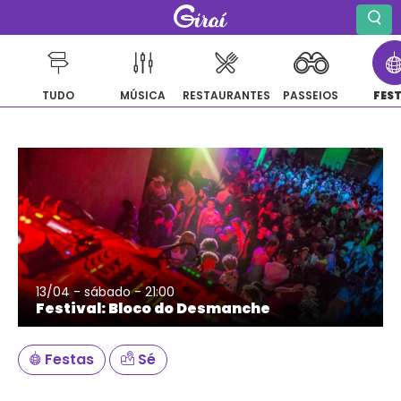
TUDO
MÚSICA
RESTAURANTES
PASSEIOS
FES
Pular
para
o
conteúdo
13/04 - sábado - 21:00
Festival: Bloco do Desmanche
Festas
Sé