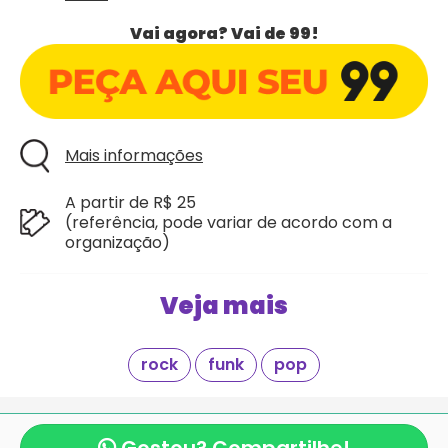
Vai agora? Vai de 99!
Mais informações
A partir de R$ 25
(referência, pode variar de acordo com a
organização)
Veja mais
rock
funk
pop
Giraí é mais um projeto criado com
pela equipe
mexeri.ca
e
Blocos de Rua.com
.